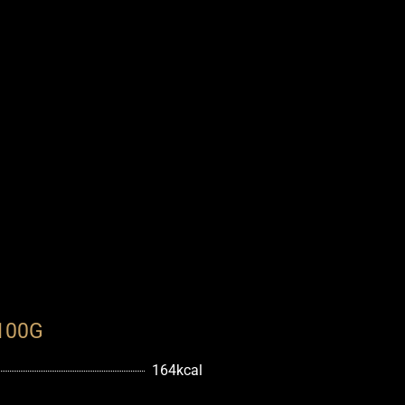
100G
164kcal