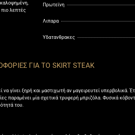
ο καλοψημένη,
Πρωτεϊνη
ε πιο λεπτές
Λιπαρα
Υδατανθρακες
ΦΟΡΙΕΣ ΓΙΑ ΤΟ SKIRT STEAK
εί να γίνει ξηρή και μαστιχωτή αν μαγειρευτεί υπερβολικά. Έτ
σίες παραμένει μία σχετικά τρυφερή μπριζόλα. Φυσικά κόβον
ρότητά του.