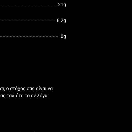
21g
8.2g
0g
σι, ο στόχος σας είναι να
τας ταλιάτα το εν λόγω